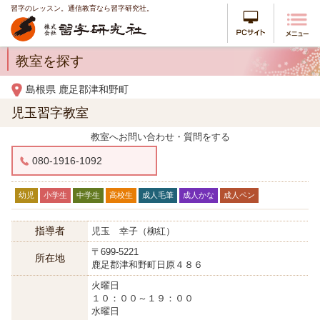
習字のレッスン。通信教育なら習字研究社。
PCサイ
教室を探す
島根県 鹿足郡津和野町
児玉習字教室
教室へお問い合わせ・質問をする
080-1916-1092
幼児
小学生
中学生
高校生
成人毛筆
成人かな
成人ペン
指導者
児玉 幸子（柳紅）
〒699-5221
所在地
鹿足郡津和野町日原４８６
火曜日
１０：００～１９：００
水曜日