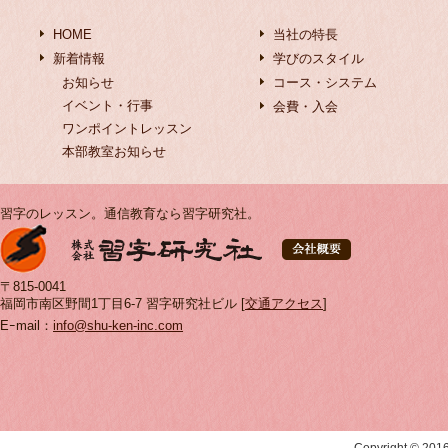
HOME
当社の特長
新着情報
学びのスタイル
お知らせ
コース・システム
イベント・行事
会費・入会
ワンポイントレッスン
本部教室お知らせ
習字のレッスン。通信教育なら習字研究社。
〒815-0041
福岡市南区野間1丁目6-7 習字研究社ビル [
交通アクセス
]
Eｰmail：
info@shu-ken-inc.com