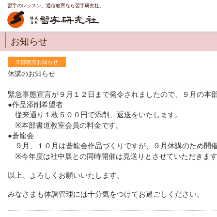
習字のレッスン。通信教育なら習字研究社。
お知らせ
本部教室お知らせ
休講のお知らせ
緊急事態宣言が９月１２日まで発令されましたので、９月の本
●作品添削希望者
従来通り１枚５００円で添削、返送をいたします。
※本部書道教室会員の料金です。
●蒼龍会
９月、１０月は蒼龍会作品づくりですが、９月休講のため開催
※今年度は社中展との同時開催は見送りとさせていただきま
以上、よろしくお願いいたします。
みなさまも体調管理には十分気をつけてお過ごしください。