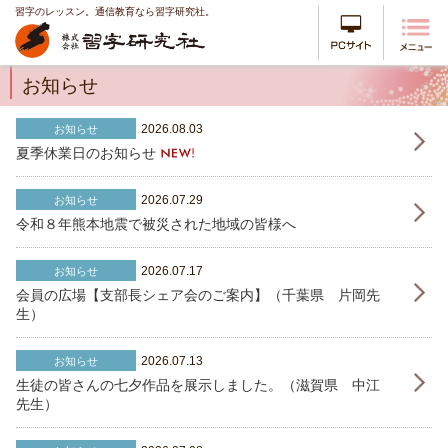
習字のレッスン。通信教育なら習字研究社。
PCサイ
お知らせ
2026.08.03
お知らせ
夏季休業日のお知らせ
2026.07.29
お知らせ
令和８年熊本地震で被災された地域の皆様へ
2026.07.17
お知らせ
会員の広場【支部長シェア会のご案内】（千葉県 片岡先
生）
2026.07.13
お知らせ
生徒の皆さんの七夕作品を展示しました。（滋賀県 中江
先生）