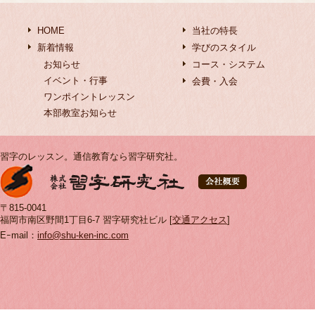
HOME
当社の特長
新着情報
学びのスタイル
お知らせ
コース・システム
イベント・行事
会費・入会
ワンポイントレッスン
本部教室お知らせ
習字のレッスン。通信教育なら習字研究社。
〒815-0041
福岡市南区野間1丁目6-7 習字研究社ビル [
交通アクセス
]
Eｰmail：
info@shu-ken-inc.com