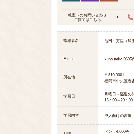
教室へのお問い合わせ
ご質問はこちら
指導者名
池田 万里（静
E-mail
kubo.neko.0605
〒810-0001
所在地
福岡市中央区春吉
月曜日（隔週の
学習日
15：00～20：00
学習内容
成人向けの書道
ペン：4,000円
月謝