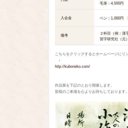
毛筆：4,500円
入会金
ペン：1,000円 
２科目（例：漢字
備考
習字研究社（元
こちらをクリックするとホームページにリ
↓
http://kuboneko.com/
作品展を下記のとおり開催します。
皆様のご来場を心よりお待ちしております