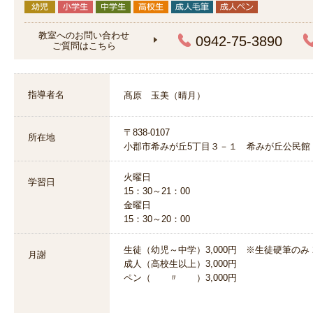
教室へのお問い合わせ
0942-75-3890
ご質問はこちら
指導者名
髙原 玉美（晴月）
〒838-0107
所在地
小郡市希みが丘5丁目３－１ 希みが丘公民館
火曜日
学習日
15：30～21：00
金曜日
15：30～20：00
生徒（幼児～中学）3,000円 ※生徒硬筆のみ 2
月謝
成人（高校生以上）3,000円
ペン（ 〃 ）3,000円