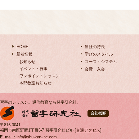
HOME
当社の特長
新着情報
学びのスタイル
お知らせ
コース・システム
イベント・行事
会費・入会
ワンポイントレッスン
本部教室お知らせ
習字のレッスン。通信教育なら習字研究社。
〒815-0041
福岡市南区野間1丁目6-7 習字研究社ビル [
交通アクセス
]
Eｰmail：
info@shu-ken-inc.com