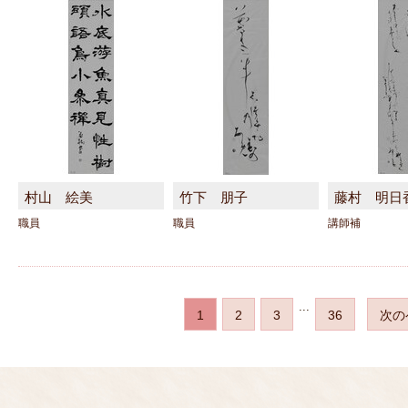
村山 絵美
竹下 朋子
藤村 明日
職員
職員
講師補
...
1
2
3
36
次の