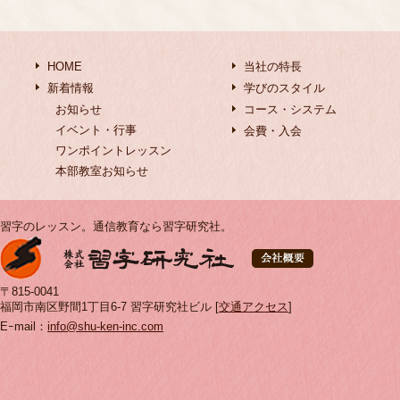
HOME
当社の特長
新着情報
学びのスタイル
お知らせ
コース・システム
イベント・行事
会費・入会
ワンポイントレッスン
本部教室お知らせ
習字のレッスン。通信教育なら習字研究社。
〒815-0041
福岡市南区野間1丁目6-7 習字研究社ビル [
交通アクセス
]
Eｰmail：
info@shu-ken-inc.com