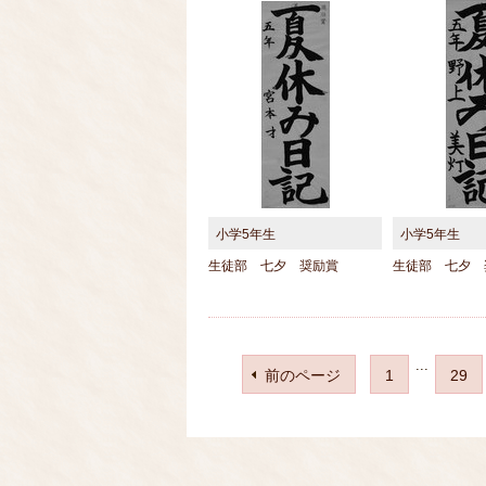
小学5年生
小学5年生
生徒部 七夕 奨励賞
生徒部 七夕 
...
前のページ
1
29