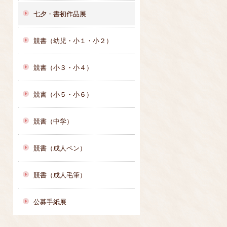
七夕・書初作品展
競書（幼児・小１・小２）
競書（小３・小４）
競書（小５・小６）
競書（中学）
競書（成人ペン）
競書（成人毛筆）
公募手紙展