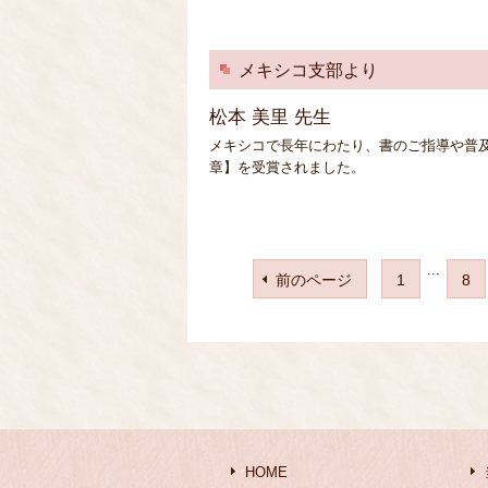
メキシコ支部より
松本 美里 先生
メキシコで長年にわたり、書のご指導や普及
章】を受賞されました。
...
前のページ
1
8
HOME