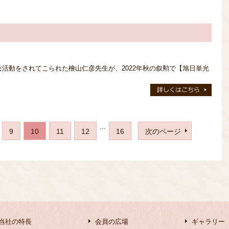
活動をされてこられた檜山仁彦先生が、2022年秋の叙勲で【旭日単光
...
9
10
11
12
16
次のページ
当社の特長
会員の広場
ギャラリー