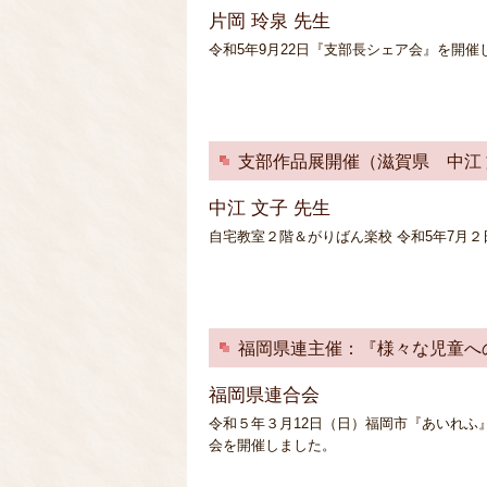
片岡 玲泉 先生
令和5年9月22日『支部長シェア会』を開催
支部作品展開催（滋賀県 中江 
中江 文子 先生
自宅教室２階＆がりばん楽校 令和5年7月２
福岡県連主催：『様々な児童へ
福岡県連合会
令和５年３月12日（日）福岡市『あいれふ
会を開催しました。